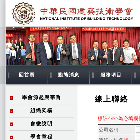
回首頁
動態消息
服務項目
學會源起與宗旨
線上聯絡
組織架構
標註<※>為必填
會徽說明
公司名稱
學會章程